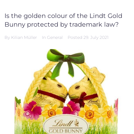
Is the golden colour of the Lindt Gold
Bunny protected by trademark law?
By
Kilian Müller
In
General
Posted
29. July 2021