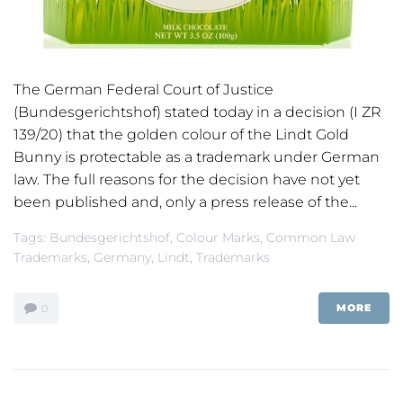
The German Federal Court of Justice
(Bundesgerichtshof) stated today in a decision (I ZR
139/20) that the golden colour of the Lindt Gold
Bunny is protectable as a trademark under German
law. The full reasons for the decision have not yet
been published and, only a press release of the...
Tags:
Bundesgerichtshof
,
Colour Marks
,
Common Law
Trademarks
,
Germany
,
Lindt
,
Trademarks
MORE
0