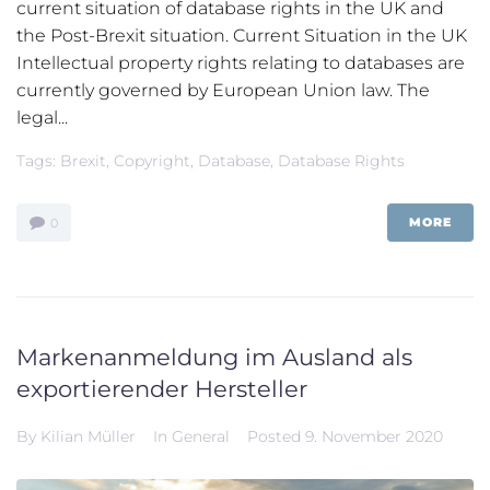
current situation of database rights in the UK and
the Post-Brexit situation. Current Situation in the UK
Intellectual property rights relating to databases are
currently governed by European Union law. The
legal...
Tags:
Brexit
,
Copyright
,
Database
,
Database Rights
MORE
0
Markenanmeldung im Ausland als
exportierender Hersteller
By
Kilian Müller
In
General
Posted
9. November 2020