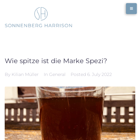
Skip
to
content
Wie spitze ist die Marke Spezi?
By
Kilian Müller
In
General
Posted
6. July 2022