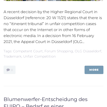
A recent decision by the Higher Regional Court in
Düsseldorf (reference: 20 W 11/21) states that there is
no “itinerant tribunal” in unfair competition cases
that occur on the Internet or in other forms of
electronic media. In a decision from 16 February
2021, the Appeal Court in Düsseldorf (OLG...
Tags:
Competent Court
,
Forum Shopping
,
OLG Düsseldorf
,
Trademark
,
Unfair Competition
MORE
0
Blumenwerfer-Entscheidung des
EUIPO – Bedarf es einer