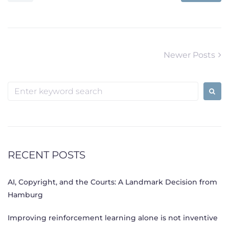
Posts
Newer
Newer Posts
Posts
navigation
Search
for:
RECENT POSTS
AI, Copyright, and the Courts: A Landmark Decision from
Hamburg
Improving reinforcement learning alone is not inventive