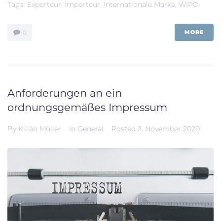
Tags:
Exporteur
,
Importeur
,
Internationale Marke
,
WIPO
MORE
0
Anforderungen an ein
ordnungsgemäßes Impressum
By
Kilian Müller
In
General
Posted
2. November 2020