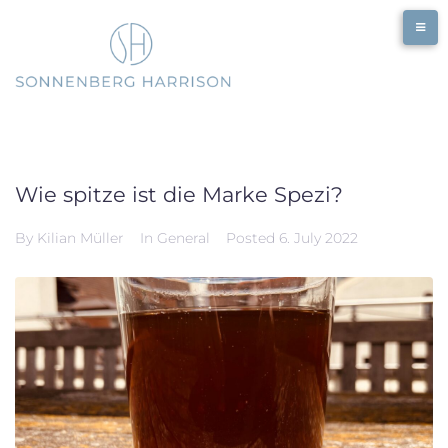
Skip
to
content
Wie spitze ist die Marke Spezi?
By
Kilian Müller
In
General
Posted
6. July 2022