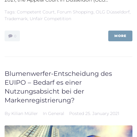
Tags:
Competent Court
,
Forum Shopping
,
OLG Düsseldorf
,
Trademark
,
Unfair Competition
MORE
0
Blumenwerfer-Entscheidung des
EUIPO – Bedarf es einer
Nutzungsabsicht bei der
Markenregistrierung?
By
Kilian Müller
In
General
Posted
25. January 2021