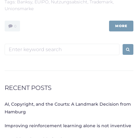
Tags:
Banksy
,
EUIPO
,
Nutzungsabsicht
,
Trademark
,
Unionsmarke
MORE
0
Search
for:
RECENT POSTS
AI, Copyright, and the Courts: A Landmark Decision from
Hamburg
Improving reinforcement learning alone is not inventive