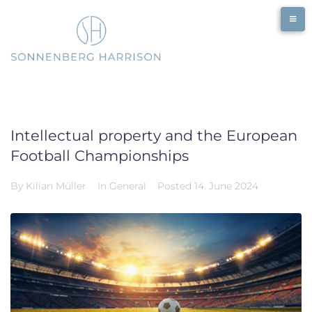
Skip
to
content
Intellectual property and the European
Football Championships
By
Kilian Müller
In
General
Posted
14. June 2024