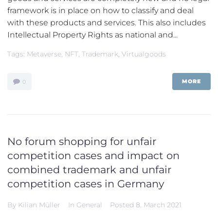
framework is in place on how to classify and deal
with these products and services. This also includes
Intellectual Property Rights as national and...
Tags:
Metaverse
,
NFT
,
Trademark
,
Virtualgoods
MORE
0
No forum shopping for unfair
competition cases and impact on
combined trademark and unfair
competition cases in Germany
By
Kilian Müller
In
General
Posted
8. March 2021