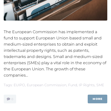
The European Commission has implemented a
fund to support European Union based small and
medium-sized enterprises to obtain and exploit
intellectual property rights, such as patents,
trademarks and designs. Small and medium-sized
enterprises (SMEs) play a vital role in the economy of
the European Union. The growth of these
companies...
Tags:
EUIPO
,
European Commission
,
Fund
,
IP Rights
,
SME
MORE
0