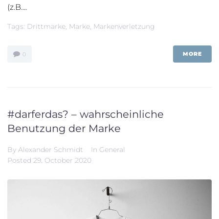
(z.B....
Tags:
Drittmarke
,
Marke
,
Markenverletzung
MORE
0
#darferdas? – wahrscheinliche
Benutzung der Marke
By
Alexander Schmidt
In
General
Posted
29. October 2020