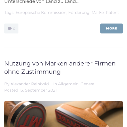
Unterschiede von Land zu Land....
Tags:
Europäische Kommission
,
Förderung
,
Marke
,
Patent
MORE
0
Nutzung von Marken anderer Firmen
ohne Zustimmung
By
Alexander Reinbold
In
Allgemein
,
General
Posted
15. September 2021