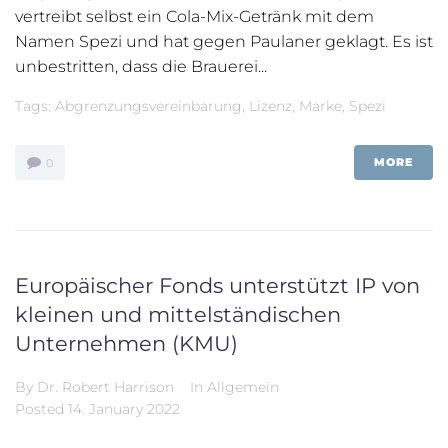
vertreibt selbst ein Cola-Mix-Getränk mit dem
Namen Spezi und hat gegen Paulaner geklagt. Es ist
unbestritten, dass die Brauerei...
Tags:
Abgrenzungsvereinbarung
,
Lizenz
,
Marke
,
Spezi
MORE
0
Europäischer Fonds unterstützt IP von
kleinen und mittelständischen
Unternehmen (KMU)
By
Dr. Robert Harrison
In
Allgemein
Posted
14. January 2022