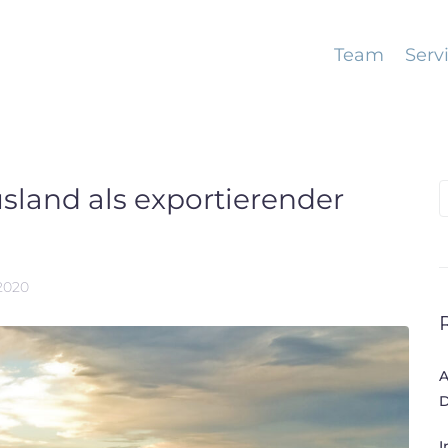
Team
Serv
and als exportierender
S
f
2020
A
D
I