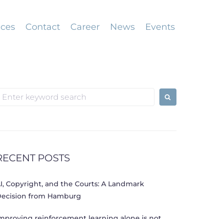
ices
Contact
Career
News
Events
earch
or:
RECENT POSTS
I, Copyright, and the Courts: A Landmark
ecision from Hamburg
mproving reinforcement learning alone is not