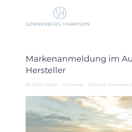
Skip
to
content
Markenanmeldung im Ausl
Hersteller
By
Kilian Müller
In
General
Posted
9. November 