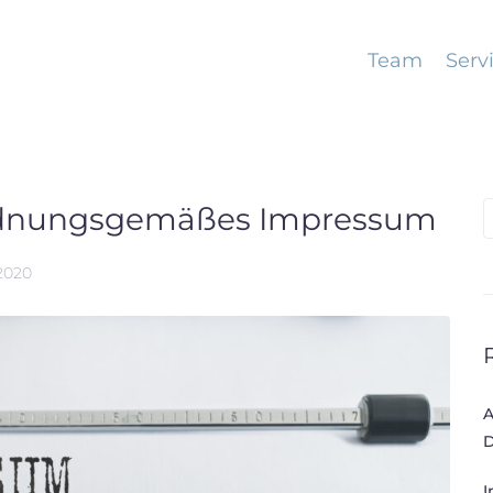
Team
Serv
ordnungsgemäßes Impressum
S
f
2020
A
D
I