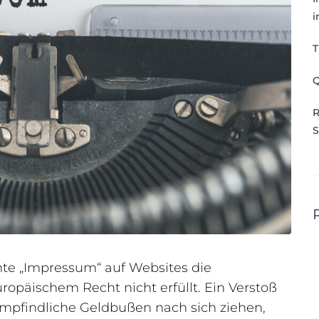
i
T
Q
R
S
nnte „Impressum“ auf Websites die
päischem Recht nicht erfüllt. Ein Verstoß
mpfindliche Geldbußen nach sich ziehen,