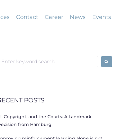
ices
Contact
Career
News
Events
earch
or:
RECENT POSTS
I, Copyright, and the Courts: A Landmark
ecision from Hamburg
mproving reinforcement learning alone is not