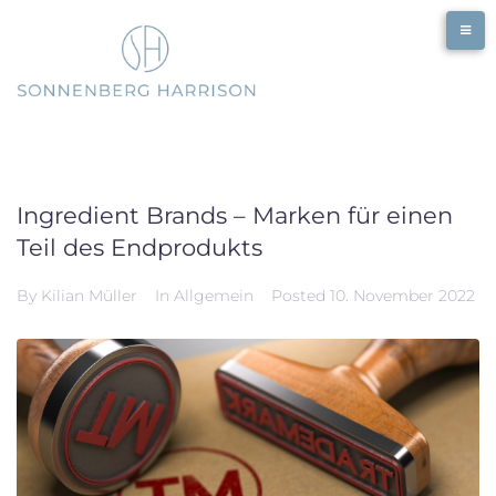
Skip
to
content
Ingredient Brands – Marken für einen
Teil des Endprodukts
By
Kilian Müller
In
Allgemein
Posted
10. November 2022