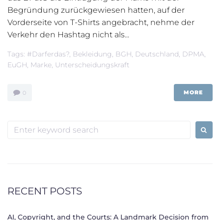
Begründung zurückgewiesen hatten, auf der
Vorderseite von T-Shirts angebracht, nehme der
Verkehr den Hashtag nicht als...
Tags:
#darferdas?
,
Bekleidung
,
BGH
,
Deutschland
,
DPMA
,
EuGH
,
Marke
,
Unterscheidungskraft
MORE
0
Search
for:
RECENT POSTS
AI, Copyright, and the Courts: A Landmark Decision from