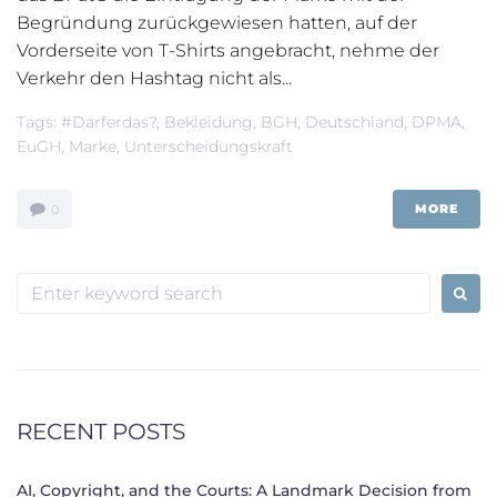
Begründung zurückgewiesen hatten, auf der
Vorderseite von T-Shirts angebracht, nehme der
Verkehr den Hashtag nicht als...
Tags:
#darferdas?
,
Bekleidung
,
BGH
,
Deutschland
,
DPMA
,
EuGH
,
Marke
,
Unterscheidungskraft
MORE
0
Search
for:
RECENT POSTS
AI, Copyright, and the Courts: A Landmark Decision from