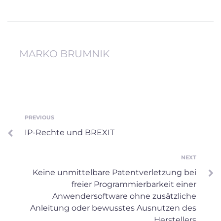
MARKO BRUMNIK
Post
PREVIOUS
Previous
IP-Rechte und BREXIT
navigation
NEXT
Next
Keine unmittelbare Patentverletzung bei
freier Programmierbarkeit einer
Anwendersoftware ohne zusätzliche
Anleitung oder bewusstes Ausnutzen des
Herstellers