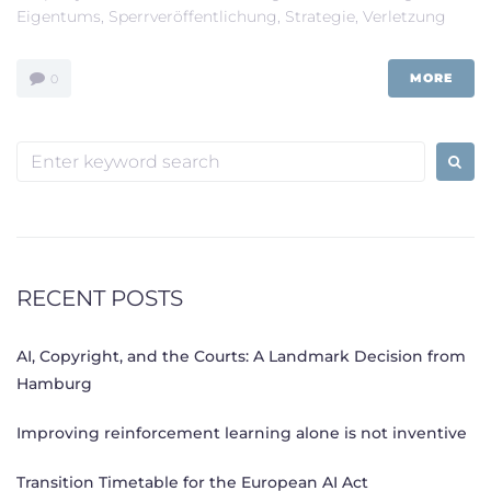
Eigentums
,
Sperrveröffentlichung
,
Strategie
,
Verletzung
MORE
0
S
e
a
r
c
h
RECENT POSTS
f
o
AI, Copyright, and the Courts: A Landmark Decision from
r
Hamburg
:
Improving reinforcement learning alone is not inventive
Transition Timetable for the European AI Act