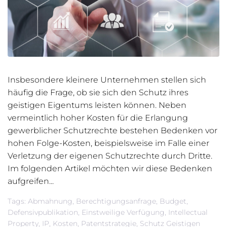
Insbesondere kleinere Unternehmen stellen sich
häufig die Frage, ob sie sich den Schutz ihres
geistigen Eigentums leisten können. Neben
vermeintlich hoher Kosten für die Erlangung
gewerblicher Schutzrechte bestehen Bedenken vor
hohen Folge-Kosten, beispielsweise im Falle einer
Verletzung der eigenen Schutzrechte durch Dritte.
Im folgenden Artikel möchten wir diese Bedenken
aufgreifen...
Tags:
Abmahnung
,
Berechtigungsanfrage
,
Budget
,
Defensivpublikation
,
Einstweilige Verfügung
,
Intellectual
Property
,
IP
,
Kosten
,
Patentstrategie
,
Schutz Geistigen