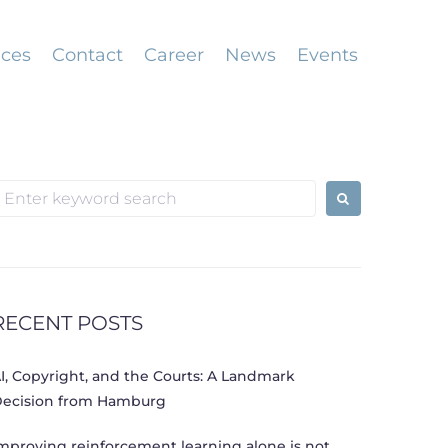
ices
Contact
Career
News
Events
S
e
h
RECENT POSTS
o
I, Copyright, and the Courts: A Landmark
ecision from Hamburg
mproving reinforcement learning alone is not