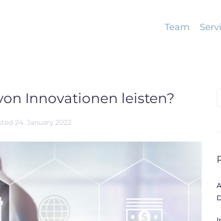
Team
Serv
von Innovationen leisten?
a
sted
24. January 2022
r
c
f
A
r
D
:
I