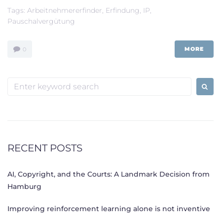
Tags:
Arbeitnehmererfinder
,
Erfindung
,
IP
,
Pauschalvergütung
MORE
0
Search
for:
RECENT POSTS
AI, Copyright, and the Courts: A Landmark Decision from
Hamburg
Improving reinforcement learning alone is not inventive