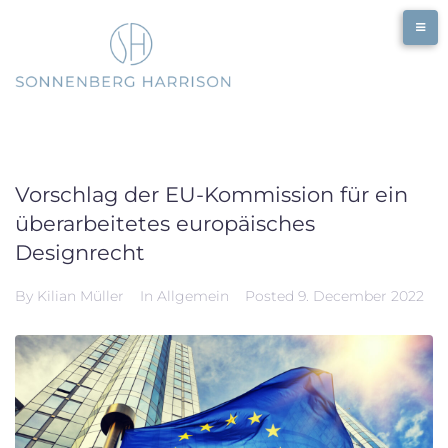
Skip
to
content
Vorschlag der EU-Kommission für ein
überarbeitetes europäisches
Designrecht
By
Kilian Müller
In
Allgemein
Posted
9. December 2022