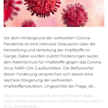
Vor dem Hintergrund der weltweiten Corona-
Pandemie ist eine intensive Diskussion über die
Herstellung und Verteilung der Impfstoffe im
Gange. Dabei wurden zuletzt Forderungen lauter,
den Patentschutz für Impfstoffe gegen das Corona-
Virus SARS-CoV-2 aufzuheben. Die Befürworter
dieser Forderung versprechen sich davon eine
raschere Steigerung der weltweiten
Impfstoffproduktion. Ungeachtet der Frage, ob...
Tags:
Coronavirus
,
Covid-19
,
Impfstoff
,
Patentfreigabe
,
TRIPS
,
Welthandelsorganisation
,
World Trade Organisation
,
WTO
,
Zwangslizenz