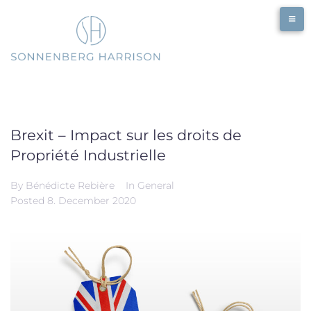
Skip
to
content
Brexit – Impact sur les droits de
Propriété Industrielle
By
Bénédicte Rebière
In
General
Posted
8. December 2020